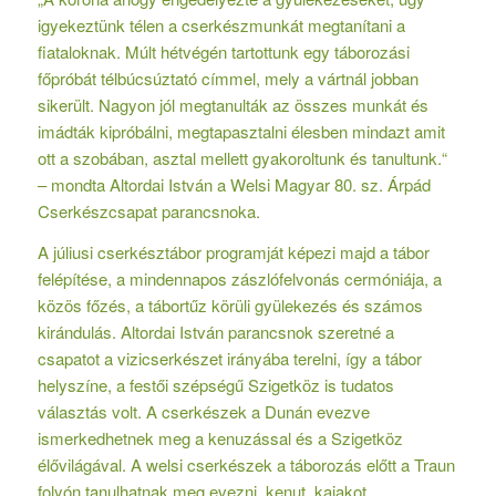
igyekeztünk télen a cserkészmunkát megtanítani a
fiataloknak. Múlt hétvégén tartottunk egy táborozási
főpróbát télbúcsúztató címmel, mely a vártnál jobban
sikerült. Nagyon jól megtanulták az összes munkát és
imádták kipróbálni, megtapasztalni élesben mindazt amit
ott a szobában, asztal mellett gyakoroltunk és tanultunk.“
– mondta Altordai István a Welsi Magyar 80. sz. Árpád
Cserkészcsapat parancsnoka.
A júliusi cserkésztábor programját képezi majd a tábor
felépítése, a mindennapos zászlófelvonás cermóniája, a
közös főzés, a tábortűz körüli gyülekezés és számos
kirándulás. Altordai István parancsnok szeretné a
csapatot a vizicserkészet irányába terelni, így a tábor
helyszíne, a festői szépségű Szigetköz is tudatos
választás volt. A cserkészek a Dunán evezve
ismerkedhetnek meg a kenuzással és a Szigetköz
élővilágával. A welsi cserkészek a táborozás előtt a Traun
folyón tanulhatnak meg evezni, kenut, kajakot