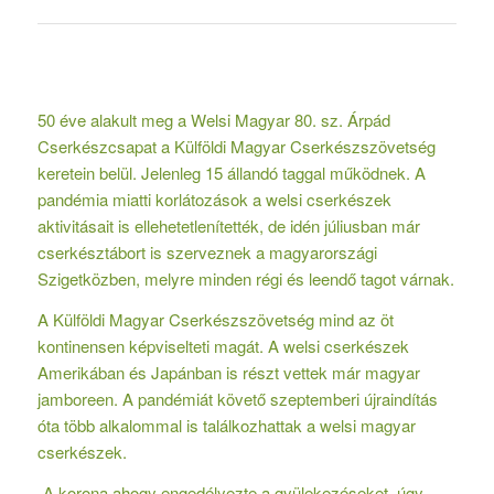
50 éve alakult meg a Welsi Magyar 80. sz. Árpád
Cserkészcsapat a Külföldi Magyar Cserkészszövetség
keretein belül. Jelenleg 15 állandó taggal működnek. A
pandémia miatti korlátozások a welsi cserkészek
aktivitásait is ellehetetlenítették, de idén júliusban már
cserkésztábort is szerveznek a magyarországi
Szigetközben, melyre minden régi és leendő tagot várnak.
A Külföldi Magyar Cserkészszövetség mind az öt
kontinensen képviselteti magát. A welsi cserkészek
Amerikában és Japánban is részt vettek már magyar
jamboreen. A pandémiát követő szeptemberi újraindítás
óta több alkalommal is találkozhattak a welsi magyar
cserkészek.
„A korona ahogy engedélyezte a gyülekezéseket, úgy