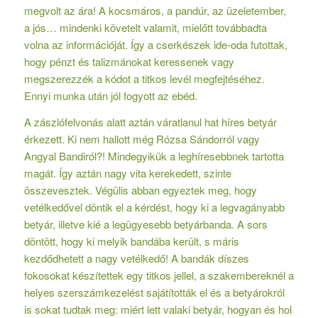
megvolt az ára! A kocsmáros, a pandúr, az üzeletember,
a jós… mindenki követelt valamit, mielőtt továbbadta
volna az információját. Így a cserkészek ide-oda futottak,
hogy pénzt és talizmánokat keressenek vagy
megszerezzék a kódot a titkos levél megfejtéséhez.
Ennyi munka után jól fogyott az ebéd.
A zászlófelvonás alatt aztán váratlanul hat híres betyár
érkezett. Ki nem hallott még Rózsa Sándorról vagy
Angyal Bandiról?! Mindegyikük a leghíresebbnek tartotta
magát. Így aztán nagy vita kerekedett, szinte
összevesztek. Végülis abban egyeztek meg, hogy
vetélkedővel döntik el a kérdést, hogy ki a legvagányabb
betyár, illetve kié a legügyesebb betyárbanda. A sors
döntött, hogy ki melyik bandába került, s máris
kezdődhetett a nagy vetélkedő! A bandák díszes
fokosokat készítettek egy titkos jellel, a szakembereknél a
helyes szerszámkezelést sajátították el és a betyárokról
is sokat tudtak meg: miért lett valaki betyár, hogyan és hol