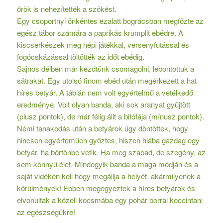
őrök is nehezítették a szökést.
Egy csoportnyi önkéntes ezalatt bográcsban megfőzte az
egész tábor számára a paprikás krumplit ebédre. A
kiscserkészek meg népi játékkal, versenyfutással és
fogócskázással töltötték az időt ebédig.
Sajnos délben már kezdtünk csomagolni, lebontottuk a
sátrakat. Egy utolsó finom ebéd után megérkezett a hat
híres betyár. A táblán nem volt egyértelmű a vetélkedő
eredménye. Volt olyan banda, aki sok aranyat gyűjtött
(plusz pontok), de már félig állt a bitófája (mínusz pontok).
Némi tanakodás után a betyárok úgy döntöttek, hogy
nincsen egyérteműen győztes, hiszen hiába gazdag egy
betyár, ha börtönbe vetik. Ha meg szabad, de szegény, az
sem könnyű élet. Mindegyik banda a maga módján és a
saját vidékén kell hogy megállja a helyét, akármilyenek a
körülmények! Ebben megegyeztek a híres betyárok és
elvonultak a közeli kocsmába egy pohár borral koccintani
az egészségükre!