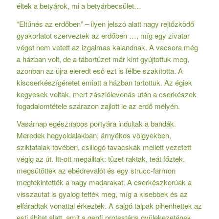
éltek a betyárok, mi a betyárbecsület…
“Eltűnés az erdőben” – ilyen jelszó alatt nagy rejtőzködő
gyakorlatot szerveztek az erdőben …, míg egy zivatar
véget nem vetett az izgalmas kalandnak. A vacsora még
a házban volt, de a tábortüzet már kint gyújtottuk meg,
azonban az újra eleredt eső ezt is félbe szakította. A
kiscserkészígéretet emiatt a házban tartottuk. Az égiek
kegyesek voltak, mert zászlólevonás után a cserkészek
fogadalomtétele szárazon zajlott le az erdő mélyén.
Vasárnap egésznapos portyára indultak a bandák.
Meredek hegyoldalakban, árnyékos völgyekben,
sziklafalak tövében, csillogó tavacskák mellett vezetett
végig az út. Itt-ott megálltak: tüzet raktak, teát főztek,
megsütötték az ebédrevalót és egy strucc-farmon
megtekintették a nagy madarakat. A cserkészkorúak a
visszautat is gyalog tették meg, míg a kisebbek és az
elfáradtak vonattal érkeztek. A sajgó talpak pihenhettek az
esti áhitat alatt, amit a genfi protestáns gyülekezetének