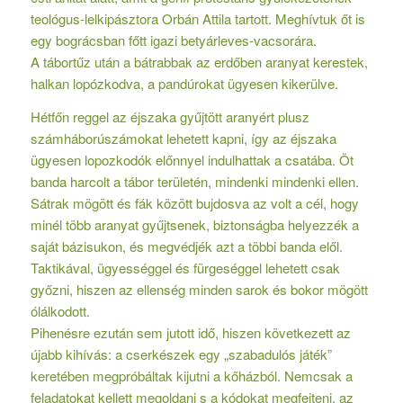
teológus-lelkipásztora Orbán Attila tartott. Meghívtuk őt is
egy bográcsban főtt igazi betyárleves-vacsorára.
A tábortűz után a bátrabbak az erdőben aranyat kerestek,
halkan lopózkodva, a pandúrokat ügyesen kikerülve.
Hétfőn reggel az éjszaka gyűjtött aranyért plusz
számháborúszámokat lehetett kapni, így az éjszaka
ügyesen lopozkodók előnnyel indulhattak a csatába. Öt
banda harcolt a tábor területén, mindenki mindenki ellen.
Sátrak mögött és fák között bujdosva az volt a cél, hogy
minél több aranyat gyűjtsenek, biztonságba helyezzék a
saját bázisukon, és megvédjék azt a többi banda elől.
Taktikával, ügyességgel és fürgeséggel lehetett csak
győzni, hiszen az ellenség minden sarok és bokor mögött
ólálkodott.
Pihenésre ezután sem jutott idő, hiszen következett az
újabb kihívás: a cserkészek egy „szabadulós játék”
keretében megpróbáltak kijutni a kőházból. Nemcsak a
feladatokat kellett megoldani s a kódokat megfejteni, az