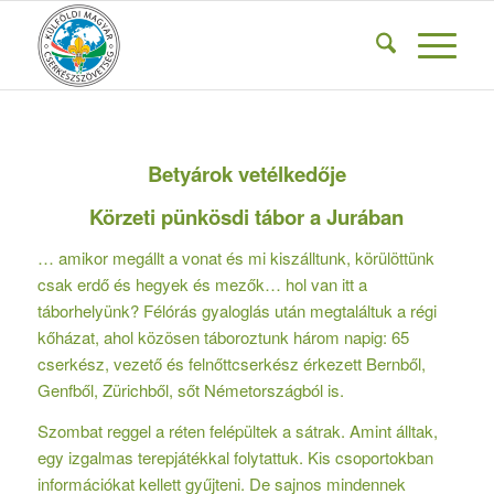
Betyárok vetélkedője
Körzeti pünkösdi tábor a Jurában
… amikor megállt a vonat és mi kiszálltunk, körülöttünk
csak erdő és hegyek és mezők… hol van itt a
táborhelyünk? Félórás gyaloglás után megtaláltuk a régi
kőházat, ahol közösen táboroztunk három napig: 65
cserkész, vezető és felnőttcserkész érkezett Bernből,
Genfből, Zürichből, sőt Németországból is.
Szombat reggel a réten felépültek a sátrak. Amint álltak,
egy izgalmas terepjátékkal folytattuk. Kis csoportokban
információkat kellett gyűjteni. De sajnos mindennek