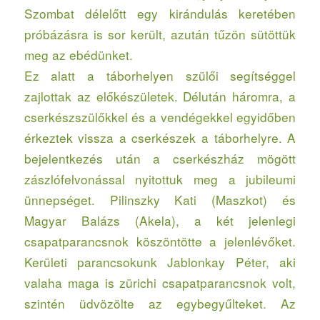
Szombat délelőtt egy kirándulás keretében
próbázásra is sor került, azután tűzön sütöttük
meg az ebédünket.
Ez alatt a táborhelyen szülői segítséggel
zajlottak az előkészületek. Délután háromra, a
cserkészszülőkkel és a vendégekkel egyidőben
érkeztek vissza a cserkészek a táborhelyre. A
bejelentkezés után a cserkészház mögött
zászlófelvonással nyitottuk meg a jubileumi
ünnepséget. Pilinszky Kati (Maszkot) és
Magyar Balázs (Akela), a két jelenlegi
csapatparancsnok köszöntötte a jelenlévőket.
Kerületi parancsokunk Jablonkay Péter, aki
valaha maga is zürichi csapatparancsnok volt,
szintén üdvözölte az egybegyűlteket. Az