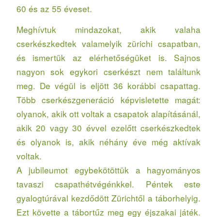
60 és az 55 éveset.
Meghívtuk mindazokat, akik valaha
cserkészkedtek valamelyik zürichi csapatban,
és ismertük az elérhetőségüket is. Sajnos
nagyon sok egykori cserkészt nem találtunk
meg. De végül is eljött 36 korábbi csapattag.
Több cserkészgeneráció képvisletette magát:
olyanok, akik ott voltak a csapatok alapításánál,
akik 20 vagy 30 évvel ezelőtt cserkészkedtek
és olyanok is, akik néhány éve még aktívak
voltak.
A jubileumot egybekötöttük a hagyományos
tavaszi csapathétvégénkkel. Péntek este
gyalogtúrával kezdődött Zürichtől a táborhelyig.
Ezt követte a tábortűz meg egy éjszakai játék.