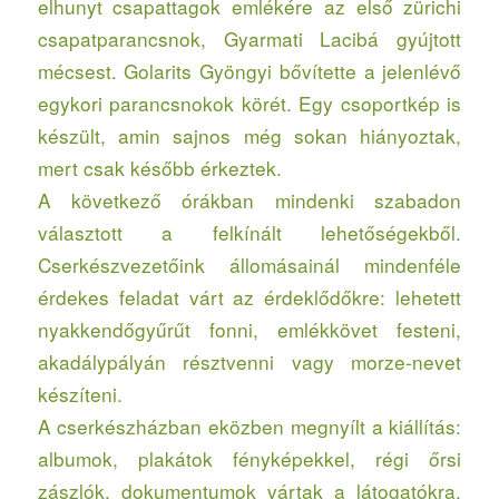
elhunyt csapattagok emlékére az első zürichi
csapatparancsnok, Gyarmati Lacibá gyújtott
mécsest. Golarits Gyöngyi bővítette a jelenlévő
egykori parancsnokok körét. Egy csoportkép is
készült, amin sajnos még sokan hiányoztak,
mert csak később érkeztek.
A következő órákban mindenki szabadon
választott a felkínált lehetőségekből.
Cserkészvezetőink állomásainál mindenféle
érdekes feladat várt az érdeklődőkre: lehetett
nyakkendőgyűrűt fonni, emlékkövet festeni,
akadálypályán résztvenni vagy morze-nevet
készíteni.
A cserkészházban eközben megnyílt a kiállítás:
albumok, plakátok fényképekkel, régi őrsi
zászlók, dokumentumok vártak a látogatókra.