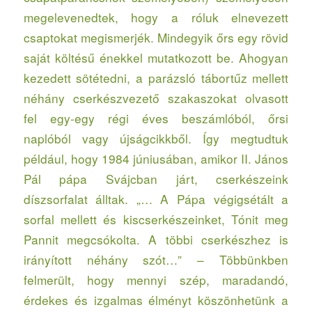
megelevenedtek, hogy a róluk elnevezett
csaptokat megismerjék. Mindegyik őrs egy rövid
saját költésű énekkel mutatkozott be. Ahogyan
kezedett sötétedni, a parázsló tábortűz mellett
néhány cserkészvezető szakaszokat olvasott
fel egy-egy régi éves beszámlóból, őrsi
naplóból vagy újságcikkből. Így megtudtuk
például, hogy 1984 júniusában, amikor II. János
Pál pápa Svájcban járt, cserkészeink
díszsorfalat álltak. „… A Pápa végigsétált a
sorfal mellett és kiscserkészeinket, Tónit meg
Pannit megcsókolta. A többi cserkészhez is
irányított néhány szót…” – Többünkben
felmerült, hogy mennyi szép, maradandó,
érdekes és izgalmas élményt köszönhetünk a