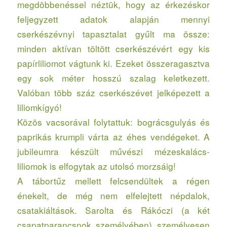
megdöbbenéssel néztük, hogy az érkezéskor
feljegyzett adatok alapján mennyi
cserkészévnyi tapasztalat gyűlt ma össze:
minden aktívan töltött cserkészévért egy kis
papírliliomot vágtunk ki. Ezeket összeragasztva
egy sok méter hosszú szalag keletkezett.
Valóban több száz cserkészévet jelképezett a
liliomkígyó!
Közös vacsorával folytattuk: bográcsgulyás és
paprikás krumpli várta az éhes vendégeket. A
jubileumra készült művészi mézeskalács-
liliomok is elfogytak az utolsó morzsáig!
A tábortűz mellett felcsendültek a régen
énekelt, de még nem elfelejtett népdalok,
csatakiáltások. Sarolta és Rákóczi (a két
csapatparancsnok személyében) személyesen