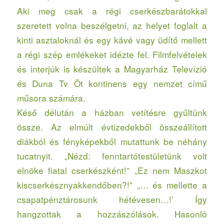
Aki meg csak a régi cserkészbarátokkal
szeretett volna beszélgetni, az helyet foglalt a
kinti asztaloknál és egy kávé vagy üdítő mellett
a régi szép emlékeket idézte fel. Filmfelvételek
és interjúk is készültek a Magyarház Televízió
és Duna Tv Öt kontinens egy nemzet című
műsora számára.
Késő délután a házban vetítésre gyűltünk
össze. Az elmúlt évtizedekből összeállított
diákból és fényképekből mutattunk be néhány
tucatnyit. „Nézd: fenntartótestületünk volt
elnöke fiatal cserkészként!” „Ez nem Maszkot
kiscserkésznyakkendőben?!” „… és mellette a
csapatpénztárosunk hétévesen…!’ Így
hangzottak a hozzászólások. Hasonló