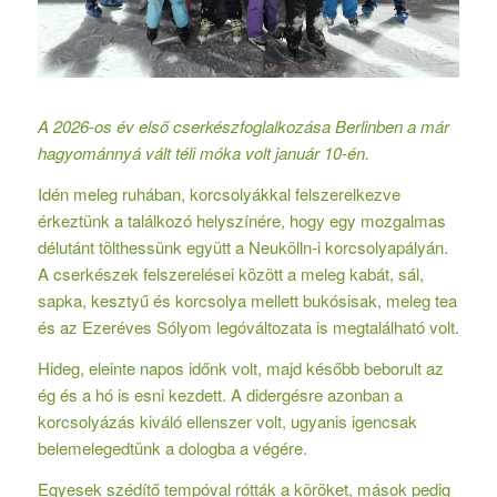
A 2026-os év első cserkészfoglalkozása Berlinben a már
hagyománnyá vált téli móka volt január 10-én.
Idén meleg ruhában, korcsolyákkal felszerelkezve
érkeztünk a találkozó helyszínére, hogy egy mozgalmas
délutánt tölthessünk együtt a Neukölln-i korcsolyapályán.
A cserkészek felszerelései között a meleg kabát, sál,
sapka, kesztyű és korcsolya mellett bukósisak, meleg tea
és az Ezeréves Sólyom legóváltozata is megtalálható volt.
Hideg, eleinte napos időnk volt, majd később beborult az
ég és a hó is esni kezdett. A didergésre azonban a
korcsolyázás kiváló ellenszer volt, ugyanis igencsak
belemelegedtünk a dologba a végére.
Egyesek szédítő tempóval rótták a köröket, mások pedig