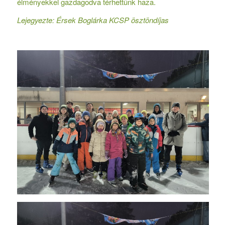
élményekkel gazdagodva térhettünk haza.
Lejegyezte:
Érsek Boglárka
KCSP ösztöndíjas