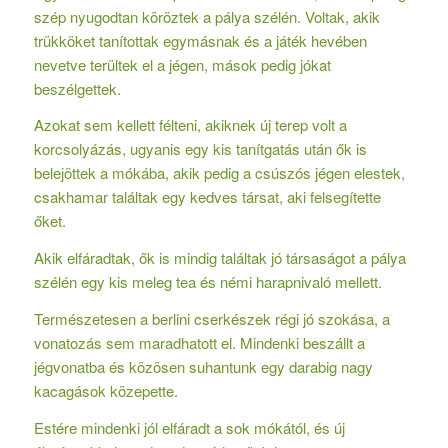
szép nyugodtan köröztek a pálya szélén. Voltak, akik
trükköket tanítottak egymásnak és a játék hevében
nevetve terültek el a jégen, mások pedig jókat
beszélgettek.
Azokat sem kellett félteni, akiknek új terep volt a
korcsolyázás, ugyanis egy kis tanítgatás után ők is
belejöttek a mókába, akik pedig a csúszós jégen elestek,
csakhamar találtak egy kedves társat, aki felsegítette
őket.
Akik elfáradtak, ők is mindig találtak jó társaságot a pálya
szélén egy kis meleg tea és némi harapnivaló mellett.
Természetesen a berlini cserkészek régi jó szokása, a
vonatozás sem maradhatott el. Mindenki beszállt a
jégvonatba és közösen suhantunk egy darabig nagy
kacagások közepette.
Estére mindenki jól elfáradt a sok mókától, és új